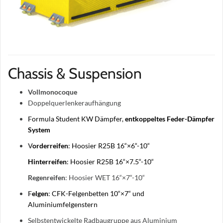
Chassis & Suspension
Vollmonocoque
Doppelquerlenkeraufhängung
F
ormula Student KW Dämpfer,
entkoppeltes Feder-Dämpfer
System
V
orderreifen
: Hoosier R25B 16“×6“-10“
Hinterreifen
: Hoosier R25B 16“×7.5“-10“
Regenreifen
: Hoosier WET 16“×7“-10“
F
elgen
: CFK-Felgenbetten 10“×7“ und
Aluminiumfelgenstern
Selbstentwickelte Radbaugruppe aus Aluminium