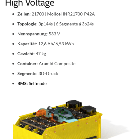
High Voltage
Zellen
: 21700 | Molicel INR21700-P42A
Topologie
: 3p144s | 6 Segmente á 3p24s
Nennspannung
: 533 V
Kapazität
: 12,6 Ah/ 6,53 kWh
Gewicht
: 47 kg
Container
: Aramid Composite
Segmente
: 3D-Druck
BMS
: Selfmade