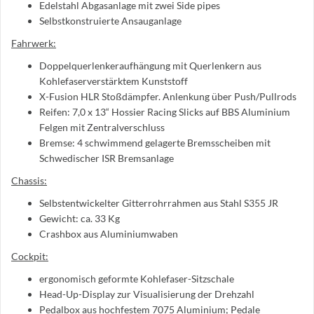
Edelstahl Abgasanlage mit zwei Side pipes
Selbstkonstruierte Ansauganlage
Fahrwerk:
Doppelquerlenkeraufhängung mit Querlenkern aus
Kohlefaserverstärktem Kunststoff
X-Fusion HLR Stoßdämpfer. Anlenkung über Push/Pullrods
Reifen: 7,0 x 13“ Hossier Racing Slicks auf BBS Aluminium
Felgen mit Zentralverschluss
Bremse: 4 schwimmend gelagerte Bremsscheiben mit
Schwedischer ISR Bremsanlage
Chassis:
Selbstentwickelter Gitterrohrrahmen aus Stahl S355 JR
Gewicht: ca. 33 Kg
Crashbox aus Aluminiumwaben
Cockpit:
ergonomisch geformte Kohlefaser-Sitzschale
Head-Up-Display zur Visualisierung der Drehzahl
Pedalbox aus hochfestem 7075 Aluminium; Pedale