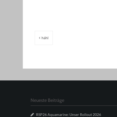
Beitragsnavigation
hähl
Neueste Beiträge
RSP26 Aquamarine: Unser Rollout 2026