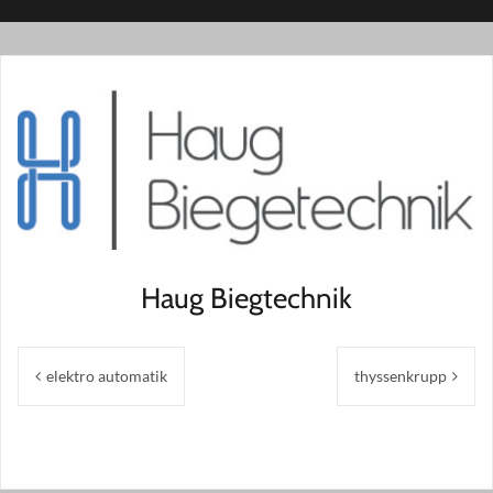
Haug Biegtechnik
Beitragsnavigation
elektro automatik
thyssenkrupp