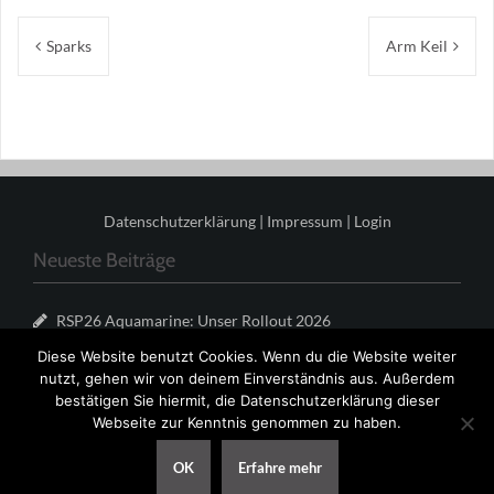
Beitragsnavigation
Sparks
Arm Keil
Datenschutzerklärung
|
Impressum
|
Login
Neueste Beiträge
RSP26 Aquamarine: Unser Rollout 2026
Meilenstein mit Allrad – Saisonrückblick RSP25
Diese Website benutzt Cookies. Wenn du die Website weiter
Rosequartz
nutzt, gehen wir von deinem Einverständnis aus. Außerdem
bestätigen Sie hiermit, die Datenschutzerklärung dieser
Faces of Rennschmiede #21
Webseite zur Kenntnis genommen zu haben.
Zellpatenschaft RSP26
OK
Erfahre mehr
Herzlich Willkommen Newies 2024/25!