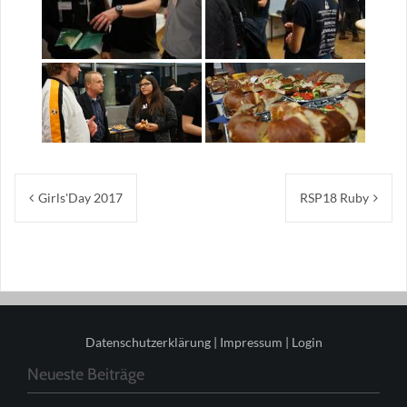
Beitragsnavigation
Girls'Day 2017
RSP18 Ruby
Datenschutzerklärung
|
Impressum
|
Login
Neueste Beiträge