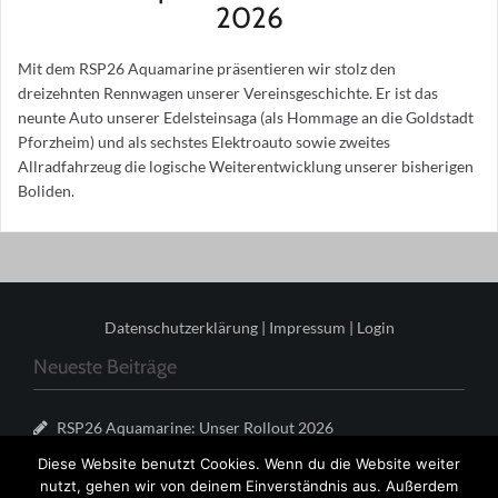
2026
Mit dem RSP26 Aquamarine präsentieren wir stolz den
dreizehnten Rennwagen unserer Vereinsgeschichte. Er ist das
neunte Auto unserer Edelsteinsaga (als Hommage an die Goldstadt
Pforzheim) und als sechstes Elektroauto sowie zweites
Allradfahrzeug die logische Weiterentwicklung unserer bisherigen
Boliden.
Datenschutzerklärung
|
Impressum
|
Login
Neueste Beiträge
RSP26 Aquamarine: Unser Rollout 2026
Meilenstein mit Allrad – Saisonrückblick RSP25
Diese Website benutzt Cookies. Wenn du die Website weiter
Rosequartz
nutzt, gehen wir von deinem Einverständnis aus. Außerdem