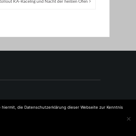
Rollout KA-RaceIng und Nacht der heißen Öfen
hiermit, die Datenschutzerklärung dieser Webseite zur Kenntnis