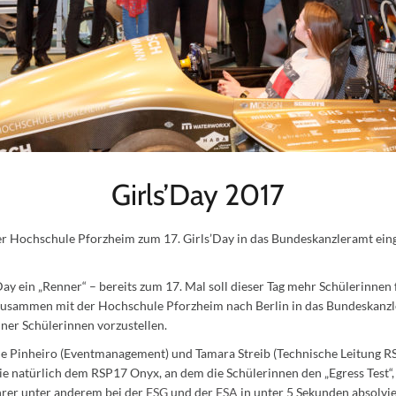
Girls’Day 2017
 Hochschule Pforzheim zum 17. Girls’Day in das Bundeskanzleramt eing
Day ein „Renner“ – bereits zum 17. Mal soll dieser Tag mehr Schülerinnen
 zusammen mit der Hochschule Pforzheim nach Berlin in das Bundeskanzle
ner Schülerinnen vorzustellen.
ne Pinheiro (Eventmanagement) und Tamara Streib (Technische Leitung RSP 
e natürlich dem RSP17 Onyx, an dem die Schülerinnen den „Egress Test“,
hrer unter anderem bei der
FSG
und der
FSA
in unter 5 Sekunden absolvi