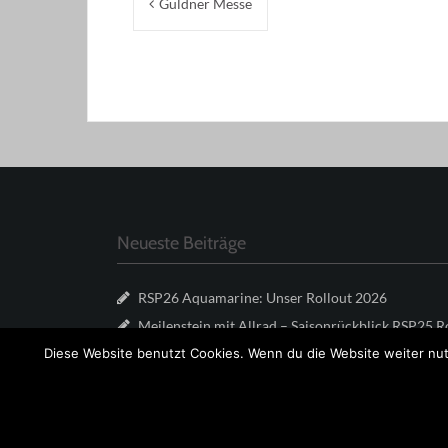
Güldner Messe
Neueste Beiträge
RSP26 Aquamarine: Unser Rollout 2026
Meilenstein mit Allrad – Saisonrückblick RSP25 R
Diese Website benutzt Cookies. Wenn du die Website weiter nut
Faces of Rennschmiede #21
Zellpatenschaft RSP26
Herzlich Willkommen Newies 2024/25!