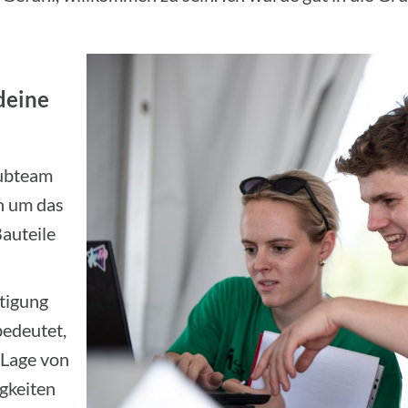
deine
Subteam
ch um das
auteile
tigung
edeutet,
 Lage von
gkeiten