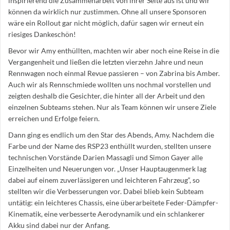
inspirierend die Zusammenarbeit von ihrer Seite aus ist und wir
können da wirklich nur zustimmen. Ohne all unsere Sponsoren
wäre ein Rollout gar nicht möglich, dafür sagen wir erneut ein
riesiges Dankeschön!
Bevor wir Amy enthüllten, machten wir aber noch eine Reise in die
Vergangenheit und ließen die letzten vierzehn Jahre und neun
Rennwagen noch einmal Revue passieren – von Zabrina bis Amber.
Auch wir als Rennschmiede wollten uns nochmal vorstellen und
zeigten deshalb die Gesichter, die hinter all der Arbeit und den
einzelnen Subteams stehen. Nur als Team können wir unsere Ziele
erreichen und Erfolge feiern.
Dann ging es endlich um den Star des Abends, Amy. Nachdem die
Farbe und der Name des RSP23 enthüllt wurden, stellten unsere
technischen Vorstände Darien Massagli und Simon Gayer alle
Einzelheiten und Neuerungen vor. „Unser Hauptaugenmerk lag
dabei auf einem zuverlässigeren und leichteren Fahrzeug“, so
stellten wir die Verbesserungen vor. Dabei blieb kein Subteam
untätig: ein leichteres Chassis, eine überarbeitete Feder-Dämpfer-
Kinematik, eine verbesserte Aerodynamik und ein schlankerer
Akku sind dabei nur der Anfang.