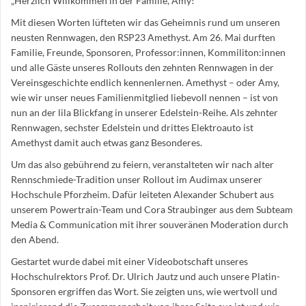
„Herzlich Willkommen in der Familie, Amy!“
Mit diesen Worten lüfteten wir das Geheimnis rund um unseren
neusten Rennwagen, den RSP23 Amethyst. Am 26. Mai durften
Familie, Freunde, Sponsoren, Professor:innen, Kommiliton:innen
und alle Gäste unseres Rollouts den zehnten Rennwagen in der
Vereinsgeschichte endlich kennenlernen. Amethyst – oder Amy,
wie wir unser neues Familienmitglied liebevoll nennen – ist von
nun an der lila Blickfang in unserer Edelstein-Reihe. Als zehnter
Rennwagen, sechster Edelstein und drittes Elektroauto ist
Amethyst damit auch etwas ganz Besonderes.
Um das also gebührend zu feiern, veranstalteten wir nach alter
Rennschmiede-Tradition unser Rollout im Audimax unserer
Hochschule Pforzheim. Dafür leiteten Alexander Schubert aus
unserem Powertrain-Team und Cora Straubinger aus dem Subteam
Media & Communication mit ihrer souveränen Moderation durch
den Abend.
Gestartet wurde dabei mit einer Videobotschaft unseres
Hochschulrektors Prof. Dr. Ulrich Jautz und auch unsere Platin-
Sponsoren ergriffen das Wort. Sie zeigten uns, wie wertvoll und