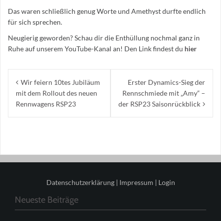
Das waren schließlich genug Worte und Amethyst durfte endlich
für sich sprechen.
Neugierig geworden? Schau dir die Enthüllung nochmal ganz in
Ruhe auf unserem YouTube-Kanal an! Den Link findest du
hier
Beitragsnavigation
Wir feiern 10tes Jubiläum
Erster Dynamics-Sieg der
mit dem Rollout des neuen
Rennschmiede mit „Amy“ –
Rennwagens RSP23
der RSP23 Saisonrückblick
Datenschutzerklärung
|
Impressum
|
Login
Neueste Beiträge